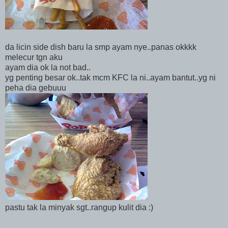
da licin side dish baru la smp ayam nye..panas okkkk
melecur tgn aku
ayam dia ok la not bad..
yg penting besar ok..tak mcm KFC la ni..ayam bantut..yg ni
peha dia gebuuu
pastu tak la minyak sgt..rangup kulit dia :)