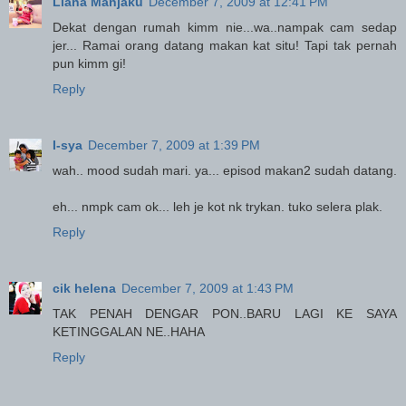
Liana Manjaku
December 7, 2009 at 12:41 PM
Dekat dengan rumah kimm nie...wa..nampak cam sedap
jer... Ramai orang datang makan kat situ! Tapi tak pernah
pun kimm gi!
Reply
I-sya
December 7, 2009 at 1:39 PM
wah.. mood sudah mari. ya... episod makan2 sudah datang.
eh... nmpk cam ok... leh je kot nk trykan. tuko selera plak.
Reply
cik helena
December 7, 2009 at 1:43 PM
TAK PENAH DENGAR PON..BARU LAGI KE SAYA
KETINGGALAN NE..HAHA
Reply