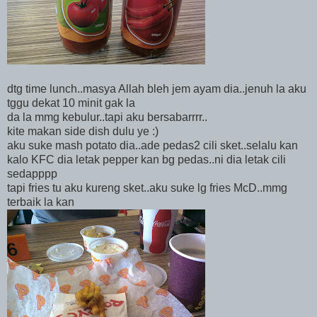
dtg time lunch..masya Allah bleh jem ayam dia..jenuh la aku
tggu dekat 10 minit gak la
da la mmg kebulur..tapi aku bersabarrrr..
kite makan side dish dulu ye :)
aku suke mash potato dia..ade pedas2 cili sket..selalu kan
kalo KFC dia letak pepper kan bg pedas..ni dia letak cili
sedapppp
tapi fries tu aku kureng sket..aku suke lg fries McD..mmg
terbaik la kan