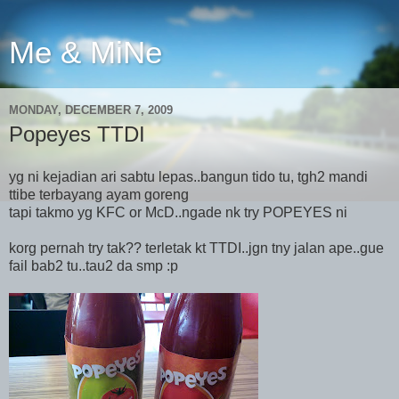
Me & MiNe
MONDAY, DECEMBER 7, 2009
Popeyes TTDI
yg ni kejadian ari sabtu lepas..bangun tido tu, tgh2 mandi
ttibe terbayang ayam goreng
tapi takmo yg KFC or McD..ngade nk try POPEYES ni
korg pernah try tak?? terletak kt TTDI..jgn tny jalan ape..gue
fail bab2 tu..tau2 da smp :p