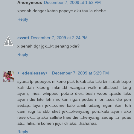
Anonymous
December 7, 2009 at 1:52 PM
xpenah dengar katon popeye aku tau la ehehe
Reply
ezzati
December 7, 2009 at 2:24 PM
x penah dgr jgk...kt penang xde?
Reply
++eden|essey++
December 7, 2009 at 5:29 PM
syana tp popeyes ni kene plak tekak ako laki bini...dah bape
kali dah kiteorg mkn...kt wangsa walk mall...besh tang
ayam, fries, whipped potato dier...besh wooo...pastu laks
ayam die kite leh mix kan ngan pedas n ori...sos die pon
sedap...layan jek...cume kalo amik udang ngan ikan tuh
cam rugi la sbb sket jek...xkenyang pon..kalo ayam ako
rase ok....tp ako sallute fries die....kenyang..sedap....n puas
ati....hihii..ni komen jujur dr ako...hahahaa
Reply