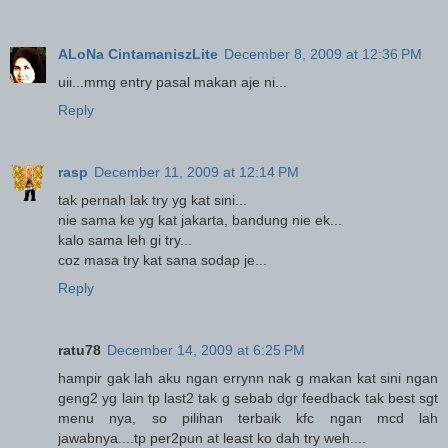
ALoNa CintamaniszLite
December 8, 2009 at 12:36 PM
uii...mmg entry pasal makan aje ni...
Reply
rasp
December 11, 2009 at 12:14 PM
tak pernah lak try yg kat sini...
nie sama ke yg kat jakarta, bandung nie ek...
kalo sama leh gi try...
coz masa try kat sana sodap je...
Reply
ratu78
December 14, 2009 at 6:25 PM
hampir gak lah aku ngan errynn nak g makan kat sini ngan
geng2 yg lain tp last2 tak g sebab dgr feedback tak best sgt
menu nya, so pilihan terbaik kfc ngan mcd lah
jawabnya....tp per2pun at least ko dah try weh....