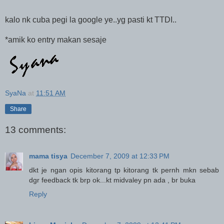
kalo nk cuba pegi la google ye..yg pasti kt TTDI..
*amik ko entry makan sesaje
SyaNa
at
11:51 AM
Share
13 comments:
mama tisya
December 7, 2009 at 12:33 PM
dkt je ngan opis kitorang tp kitorang tk pernh mkn sebab
dgr feedback tk brp ok...kt midvaley pn ada , br buka
Reply